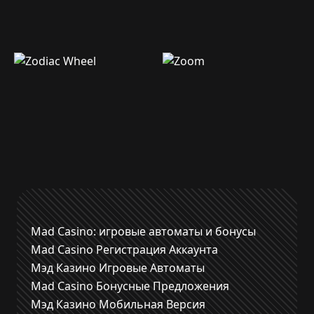
Mad Casino: игровые автоматы и бонусы
Mad Casino Регистрация Аккаунта
Мэд Казино Игровые Автоматы
Mad Casino Бонусные Предложения
Мэд Казино Мобильная Версия