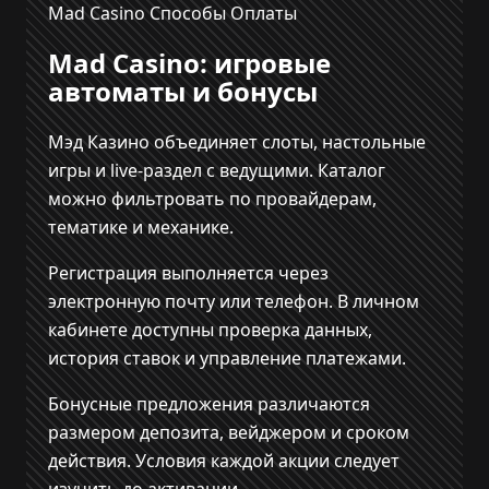
Mad Casino Способы Оплаты
Mad Casino: игровые
автоматы и бонусы
Мэд Казино объединяет слоты, настольные
игры и live-раздел с ведущими. Каталог
можно фильтровать по провайдерам,
тематике и механике.
Регистрация выполняется через
электронную почту или телефон. В личном
кабинете доступны проверка данных,
история ставок и управление платежами.
Бонусные предложения различаются
размером депозита, вейджером и сроком
действия. Условия каждой акции следует
изучить до активации.