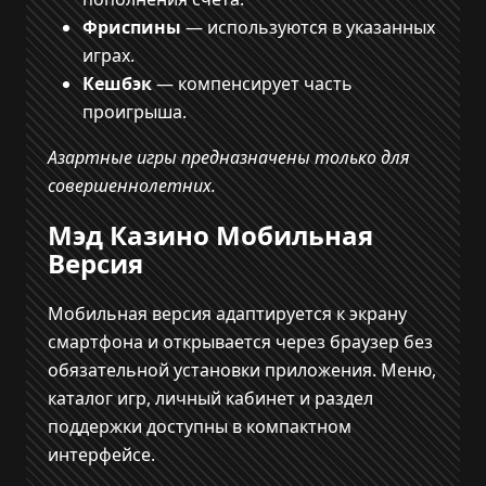
Фриспины
— используются в указанных
играх.
Кешбэк
— компенсирует часть
проигрыша.
Азартные игры предназначены только для
совершеннолетних.
Мэд Казино Мобильная
Версия
Мобильная версия адаптируется к экрану
смартфона и открывается через браузер без
обязательной установки приложения. Меню,
каталог игр, личный кабинет и раздел
поддержки доступны в компактном
интерфейсе.