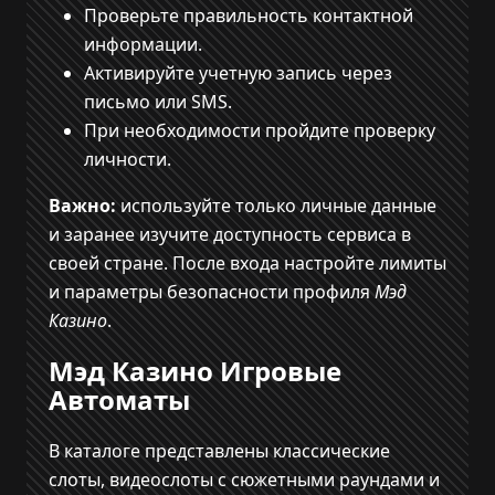
Проверьте правильность контактной
информации.
Активируйте учетную запись через
письмо или SMS.
При необходимости пройдите проверку
личности.
Важно:
используйте только личные данные
и заранее изучите доступность сервиса в
своей стране. После входа настройте лимиты
и параметры безопасности профиля
Мэд
Казино
.
Мэд Казино Игровые
Автоматы
В каталоге представлены классические
слоты, видеослоты с сюжетными раундами и