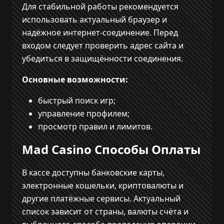
Для стабильной работы рекомендуется
использовать актуальный браузер и
надёжное интернет-соединение. Перед
входом следует проверить адрес сайта и
убедиться в защищённости соединения.
Основные возможности:
быстрый поиск игр;
управление профилем;
просмотр правил и лимитов.
Mad Casino Способы Оплаты
В кассе доступны банковские карты,
электронные кошельки, криптовалюты и
другие платёжные сервисы. Актуальный
список зависит от страны, валюты счёта и